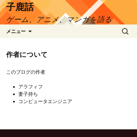
コ
子鹿話
ン
ゲーム、アニメ、マンガを語る
テ
ン
検
メニュー
ツ
索:
へ
ス
作者について
キ
ッ
プ
このブログの作者
アラフィフ
妻子持ち
コンピュータエンジニア