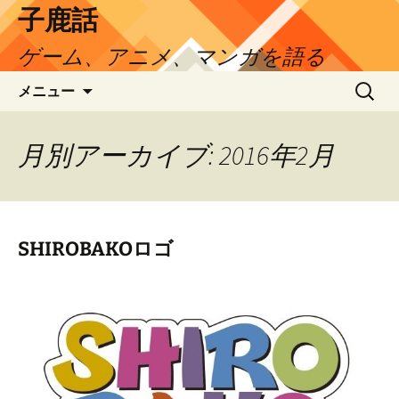
コ
子鹿話
ン
ゲーム、アニメ、マンガを語る
テ
ン
検
メニュー
ツ
索:
へ
ス
月別アーカイブ: 2016年2月
キ
ッ
プ
SHIROBAKOロゴ