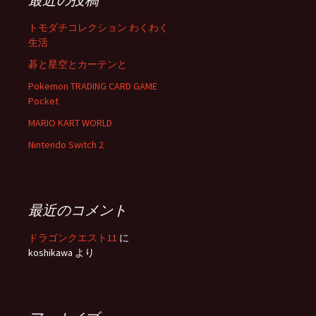
ビ
トモダチコレクション わくわく
生活
ゲ
碁と星空とカーテンと
Pokemon TRADING CARD GAME
ー
Pocket
MARIO KART WORLD
シ
Nintendo Switch 2
ョ
最近のコメント
ン
ドラゴンクエスト11
に
koshikawa
より