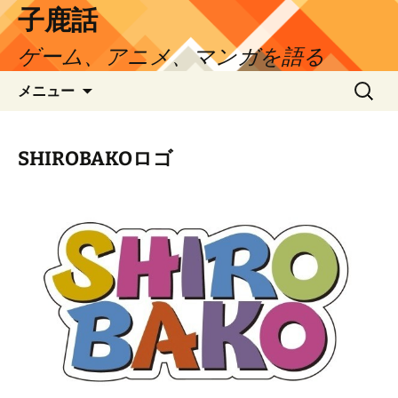
コ
子鹿話
ン
ゲーム、アニメ、マンガを語る
テ
ン
検
メニュー
ツ
索:
へ
ス
SHIROBAKOロゴ
キ
ッ
プ