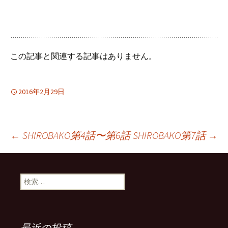
この記事と関連する記事はありません。
2016年2月29日
投
←
SHIROBAKO第4話〜第6話
SHIROBAKO第7話
→
稿
検
索:
ナ
最近の投稿